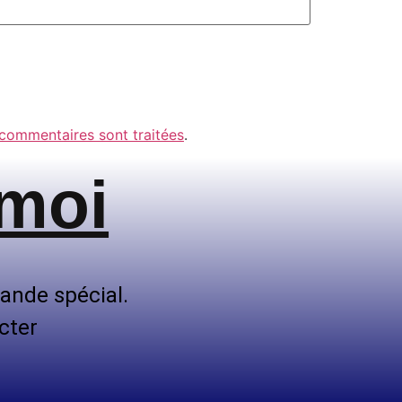
 commentaires sont traitées
.
 moi
ande spécial.
cter