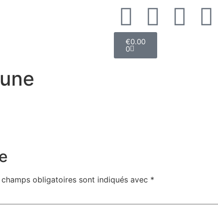
€
0.00
0
aune
e
 champs obligatoires sont indiqués avec
*