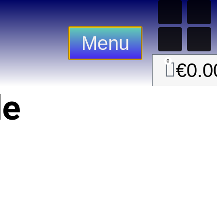
Menu
0
€
0.0
le