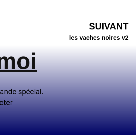
SUIVANT
les vaches noires v2
 moi
ande spécial.
cter