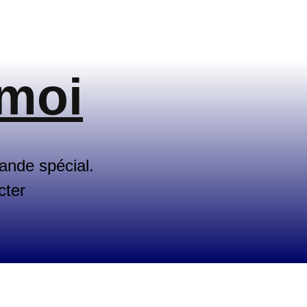
 moi
ande spécial.
cter