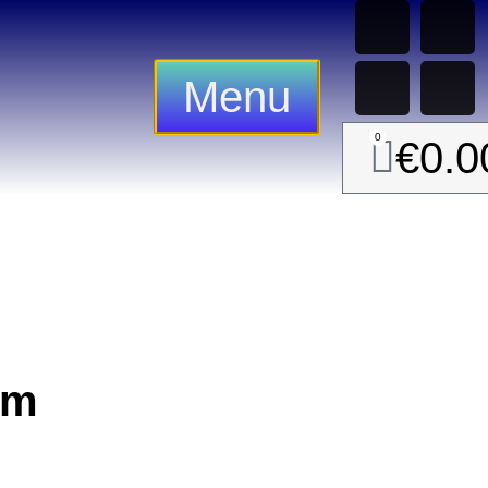
Menu
0
€
0.0
cm